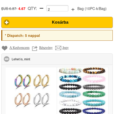
+
QTY:
$US 6.87
4.67
Bag
(
10PC-k/Bag
)
Kosárba
*
Dispatch:
5 nappal
A Kedvencem
Részvény
Jegy
click to collapse contents
Lehet is, mint