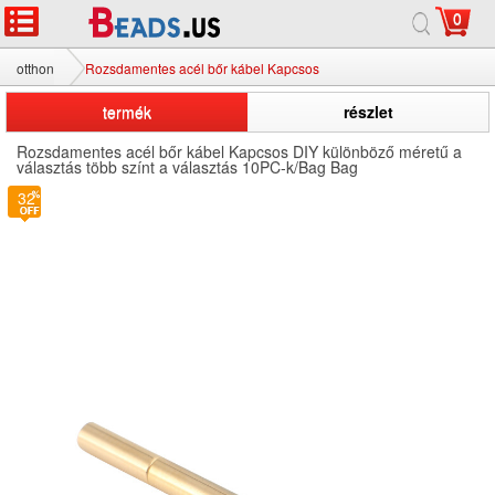
0
otthon
Rozsdamentes acél bőr kábel Kapcsos
termék
részlet
Rozsdamentes acél bőr kábel Kapcsos DIY különböző méretű a
választás több színt a választás 10PC-k/Bag Bag
2
32