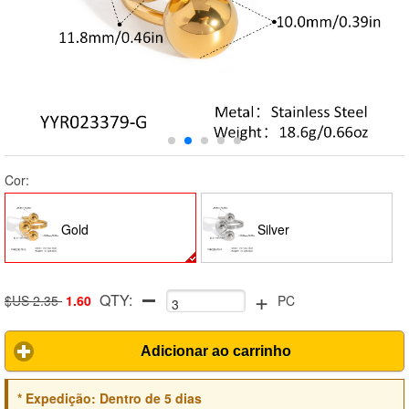
Cor:
Gold
Silver
+
QTY:
$US 2.35
1.60
PC
Adicionar ao carrinho
*
Expedição:
Dentro de 5 dias