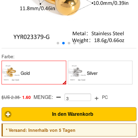
Farbe:
Gold
Silver
+
MENGE:
$US 2.35
1.60
PC
In den Warenkorb
*
Versand:
Innerhalb von 5 Tagen