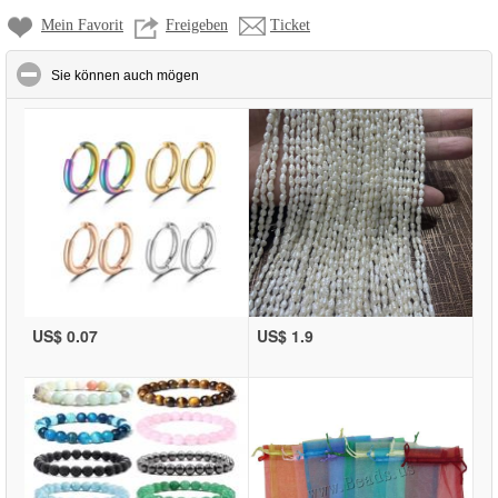
Mein Favorit
Freigeben
Ticket
click to collapse contents
Sie können auch mögen
US$ 0.07
US$ 1.9