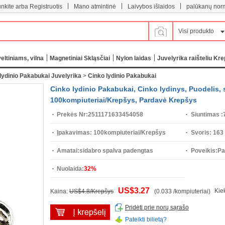
|
|
|
unkite arba Registruotis
Mano atmintinė
Laivybos išlaidos
palūkanų nor
Visi produkto
eltiniams, vilna
Magnetiniai Skląsčiai
Nylon laidas
Juvelyrika raišteliu Kre
lydinio Pakabukai Juvelyrika
>
Cinko lydinio Pakabukai
Cinko lydinio Pakabukai, Cinko lydinys, Puodelis,
100kompiuteriai/Krepšys, Pardavė Krepšys
Prekės Nr:
2511171633454058
Siuntimas :
Įpakavimas:
100kompiuteriai/Krepšys
Svoris:
163
Amatai:
sidabro spalva padengtas
Poveikis:
Pa
Nuolaida:
32%
US$3.27
Kie
Kaina:
US$4.8/Krepšys
(0.033 /kompiuteriai)
Pridėti prie norų sąrašo
Pateikti bilietą?