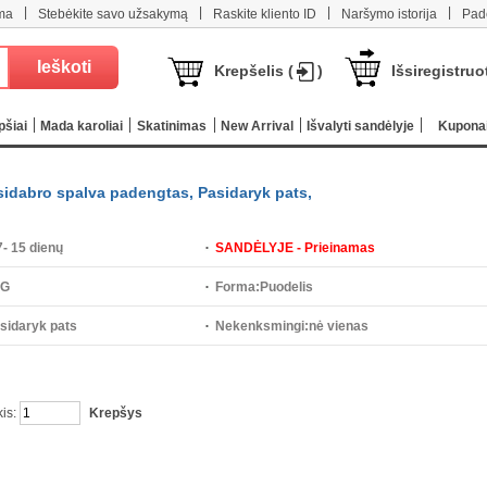
|
|
|
|
ma
Stebėkite savo užsakymą
Raskite kliento ID
Naršymo istorija
Pad
Krepšelis (
)
Išsiregistruo
pšiai
Mada karoliai
Skatinimas
New Arrival
Išvalyti sandėlyje
Kupona
 sidabro spalva padengtas, Pasidaryk pats,
7- 15 dienų
SANDĖLYJE - Prieinamas
 G
Forma:
Puodelis
sidaryk pats
Nekenksmingi:
nė vienas
kis:
Krepšys