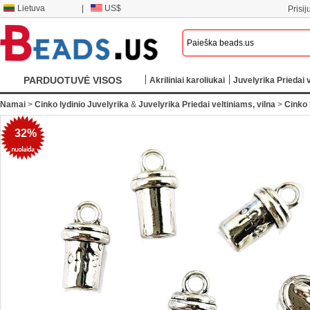
Lietuva
|
US$
Prisij
PARDUOTUVĖ VISOS
Akriliniai karoliukai
Juvelyrika Priedai v
KATEGORIJOS
Namai
>
Cinko lydinio Juvelyrika
&
Juvelyrika Priedai veltiniams, vilna
>
Cinko 
32%