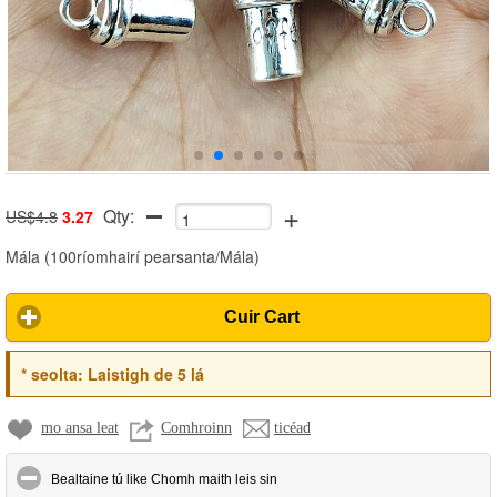
+
Qty:
US$4.8
3.27
Mála
(
100ríomhairí pearsanta/Mála
)
Cuir Cart
*
seolta:
Laistigh de 5 lá
mo ansa leat
Comhroinn
ticéad
click to collapse contents
Bealtaine tú like Chomh maith leis sin