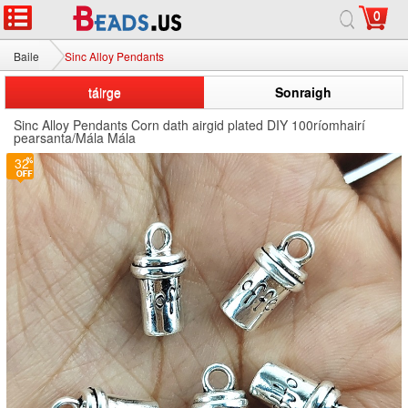
0
Baile
Sinc Alloy Pendants
táirge
Sonraigh
Sinc Alloy Pendants Corn dath airgid plated DIY 100ríomhairí
pearsanta/Mála Mála
32