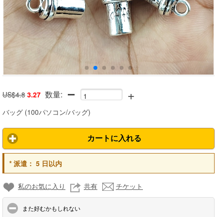
+
数量:
US$4.8
3.27
バッグ
(
100パソコン/バッグ
)
カートに入れる
*
派遣：
5 日以内
私のお気に入り
共有
チケット
click to collapse contents
また好むかもしれない