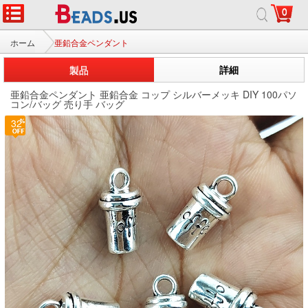
0
ホーム
亜鉛合金ペンダント
製品
詳細
亜鉛合金ペンダント 亜鉛合金 コップ シルバーメッキ DIY 100パソ
コン/バッグ 売り手 バッグ
32