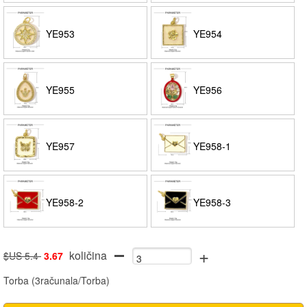
YE953
YE954
YE955
YE956
YE957
YE958-1
YE958-2
YE958-3
+
količina
$US 5.4
3.67
Torba
(
3računala/Torba
)