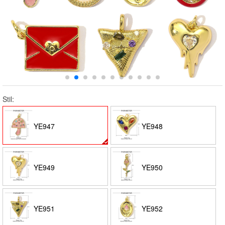
Stil:
YE947
YE948
YE949
YE950
YE951
YE952