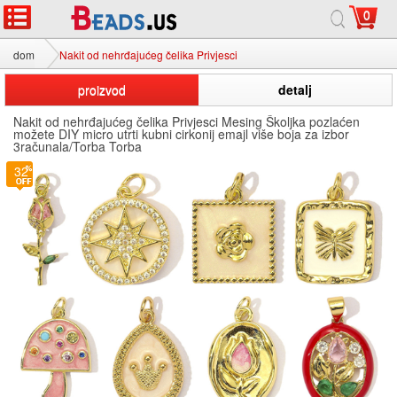
0
dom
Nakit od nehrđajućeg čelika Privjesci
proizvod
detalj
Nakit od nehrđajućeg čelika Privjesci Mesing Školjka pozlaćen
možete DIY micro utrti kubni cirkonij emajl više boja za izbor
3računala/Torba Torba
32