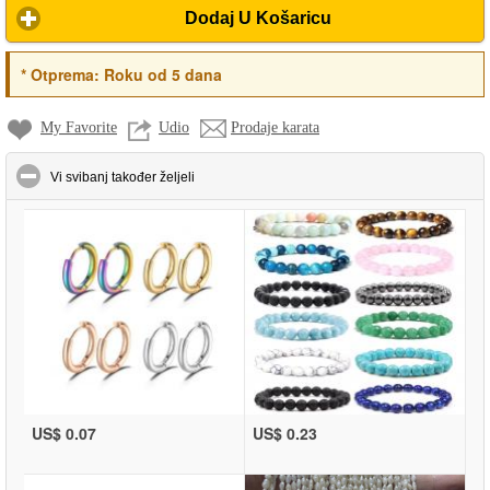
Dodaj U Košaricu
*
Otprema:
Roku od 5 dana
My Favorite
Udio
Prodaje karata
click to collapse contents
Vi svibanj također željeli
US$ 0.07
US$ 0.23