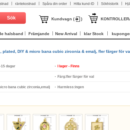
|
|
|
|
|
stnad
räntekostnad
Spåra din order
Hitta kund-ID
Sökhistorik
Hj
Kundvagn (
)
KONTROLLER
e halsband
Främjande
New Arrival
klar Stock
kuponge
plated, DIY & micro bana cubic zirconia & emalj, fler färger för va
–15 dagar
I lager - Finns
Färg:
fler färger för val
icro bana cubic zirconia,emalj
Harmless:
ingen