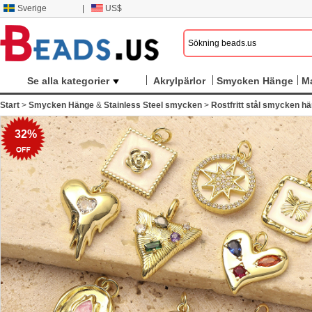
Sverige
|
US$
Se alla kategorier
Akrylpärlor
Smycken Hänge
M
Start
>
Smycken Hänge
&
Stainless Steel smycken
>
Rostfritt stål smycken h
32%