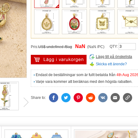
NaN
QTY:
Pris:
US$ undefined /Bag
(NaN /PC)
Lägg till på önskelista
Skicka ett ärende?
Endast de beställningar som är fullt betalda från
4th Aug 202
Varje vara kommer att beräknas med den högsta rabatten.
Share to: