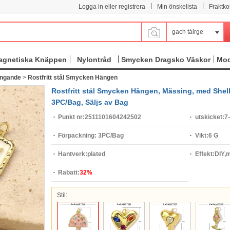
|
|
Logga in eller registrera
Min önskelista
Fraktko
gach táirge
agnetiska Knäppen
Nylontråd
Smycken Dragsko Väskor
Mod
ängande
>
Rostfritt stål Smycken Hängen
Rostfritt stål Smycken Hängen, Mässing, med Shell, 
3PC/Bag, Säljs av Bag
Punkt nr:
2511101604242502
utskicket:
7
Förpackning:
3PC/Bag
Vikt:
6 G
Hantverk:
plated
Effekt:
DIY,m
Rabatt:
32%
Stil: