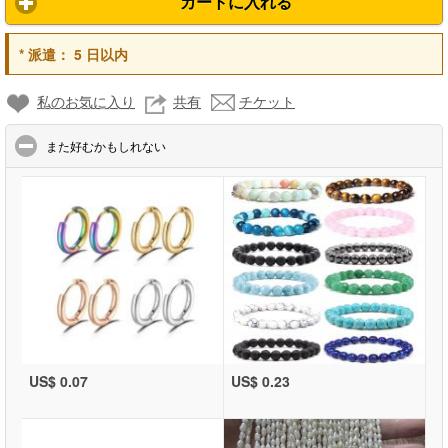
カートに入れる
*
派遣：
5 日以内
私のお気に入り
共有
チケット
click to collapse contents
また好むかもしれない
US$ 0.07
US$ 0.23