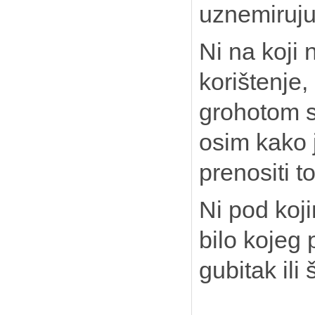
uznemirujuć
Ni na koji 
korištenje,
grohotom se
osim kako 
prenositi t
Ni pod koj
bilo kojeg 
gubitak ili