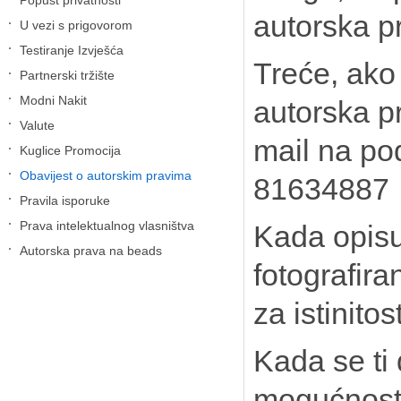
Popust privatnosti
autorska pr
U vezi s prigovorom
Testiranje Izvješća
Treće, ako 
Partnerski tržište
Modni Nakit
autorska p
Valute
mail na p
Kuglice Promocija
Obavijest o autorskim pravima
81634887
Pravila isporuke
Prava intelektualnog vlasništva
Kada opisu
Autorska prava na beads
fotografiran
za istinito
Kada se ti 
mogućnost o