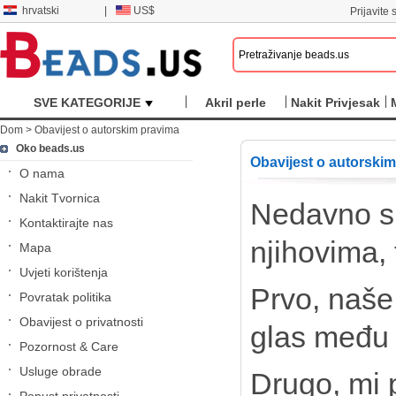
hrvatski
|
US$
Prijavite s
SVE KATEGORIJE
Akril perle
Nakit Privjesak
Dom
>
Obavijest o autorskim pravima
Oko beads.us
Obavijest o autorski
O nama
Nakit Tvornica
Nedavno su
Kontaktirajte nas
njihovima,
Mapa
Uvjeti korištenja
Prvo, naše 
Povratak politika
Obavijest o privatnosti
glas među
Pozornost & Care
Usluge obrade
Drugo, mi 