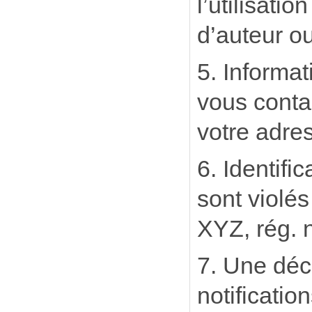
l’utilisati
d’auteur ou
5. Informa
vous conta
votre adre
6. Identifi
sont violés
XYZ, rég. n
7. Une décl
notificatio