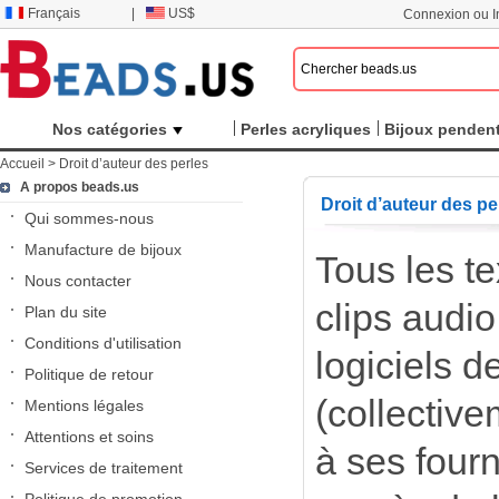
Français
|
US$
Connexion ou In
Nos catégories
Perles acryliques
Bijoux pendent
Accueil
>
Droit d’auteur des perles
A propos beads.us
Droit d’auteur des pe
Qui sommes-nous
Manufacture de bijoux
Tous les t
Nous contacter
clips audi
Plan du site
Conditions d'utilisation
logiciels d
Politique de retour
(collectiv
Mentions légales
Attentions et soins
à ses four
Services de traitement