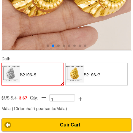
Dath:
S2196-S
S2196-G
+
Qty:
$US 5.4
3.67
Mála
(
10ríomhairí pearsanta/Mála
)
Cuir Cart