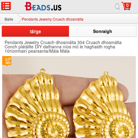
0
Baile
Pendants Jewelry Cruach dhosmálta
táirge
Sonraigh
Pendants Jewelry Cruach dhosmálta 304 Cruach dhosmálta
Conch plátáilte DIY dathanna níos mó le haghaidh rogha
10ríomhairí pearsanta/Mála Mála
32