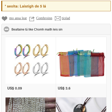
*
seolta:
Laistigh de 5 lá
mo ansa leat
Comhroinn
ticéad
click to collapse contents
Bealtaine tú like Chomh maith leis sin
US$ 0.09
US$ 3.6