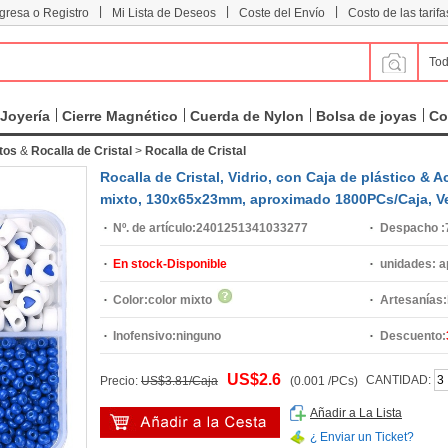
|
|
|
ngresa o Registro
Mi Lista de Deseos
Coste del Envío
Costo de las tarifa
Tod
Joyería
Cierre Magnético
Cuerda de Nylon
Bolsa de joyas
Co
tos
&
Rocalla de Cristal
>
Rocalla de Cristal
Rocalla de Cristal, Vidrio, con Caja de plástico & A
mixto, 130x65x23mm, aproximado 1800PCs/Caja, V
Nº. de artículo:
2401251341033277
Despacho :
En stock-Disponible
unidades:
a
Color:
color mixto
Artesanías:
Inofensivo:
ninguno
Descuento:
US$2.6
CANTIDAD:
Precio:
US$3.81/Caja
(0.001 /PCs)
Añadir a La Lista
¿ Enviar un Ticket?