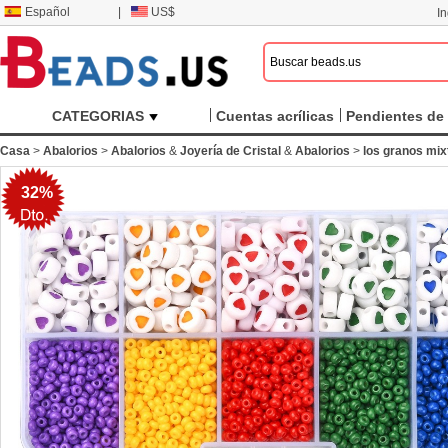
Español
|
US$
I
CATEGORIAS
Cuentas acrílicas
Pendientes de 
Casa
>
Abalorios
>
Abalorios
&
Joyería de Cristal
&
Abalorios
>
los granos mix
32%