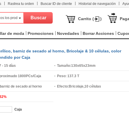
|
|
|
|
s
Rastrea tu orden
Buscar ID de cliente
Historial de navegación
Ayu
os los productos
Carrito (
)
Paga
llar de moda
Promociones
Novedades
Borrar Acciones
Cupo
crílico, barniz de secado al horno, Bricolaje & 10 células, color
endido por Caja
7 - 15 días
Tamaño:
130x65x23mm
proximado 1800PCs/Caja
Peso:
137.3 T
barniz de secado al horno
Efecto:
Bricolaje,10 células
32%
Caja