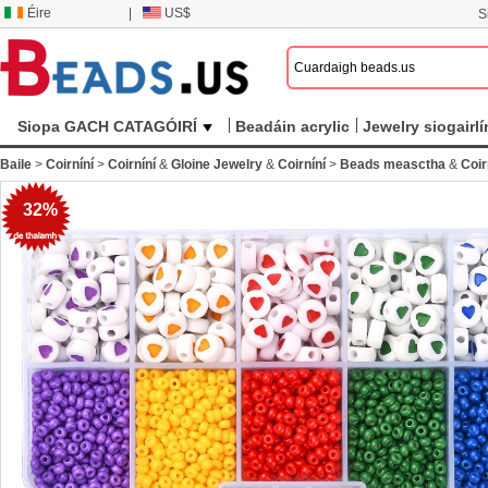
Éire
|
US$
S
Siopa GACH CATAGÓIRÍ
Beadáin acrylic
Jewelry siogairlí
Baile
>
Coirníní
>
Coirníní
&
Gloine Jewelry
&
Coirníní
>
Beads measctha
&
Coir
32%