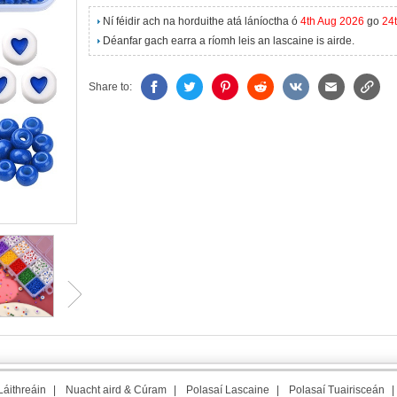
Ní féidir ach na horduithe atá láníoctha ó
4th Aug 2026
go
24
Déanfar gach earra a ríomh leis an lascaine is airde.
Share to:
áithreáin
|
Nuacht aird & Cúram
|
Polasaí Lascaine
|
Polasaí Tuairisceán