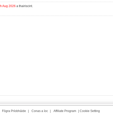
th Aug 2026
a thairiscint.
|
Fógra Príobháide
|
Conas a íoc
|
Affiliate Program
|
Cookie Setting