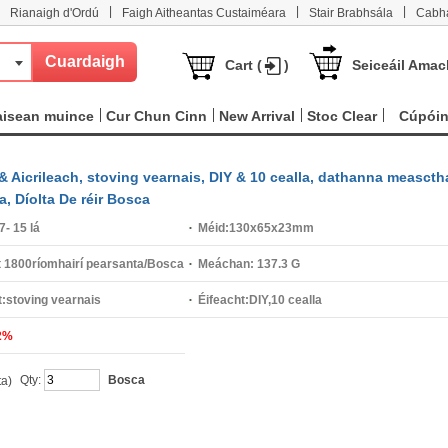
|
|
|
Rianaigh d'Ordú
Faigh Aitheantas Custaiméara
Stair Brabhsála
Cabha
Cart (
)
Seiceáil Amac
aisean muince
Cur Chun Cinn
New Arrival
Stoc Clear
Cúpói
& Aicrileach, stoving vearnais, DIY & 10 cealla, dathanna meascth
, Díolta De réir Bosca
7- 15 lá
Méid:
130x65x23mm
t 1800ríomhairí pearsanta/Bosca
Meáchan:
137.3 G
:
stoving vearnais
Éifeacht:
DIY,10 cealla
2%
Qty:
Bosca
ta)