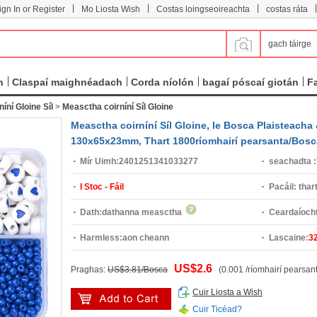
|
|
|
|
ign In or Register
Mo Liosta Wish
Costas loingseoireachta
costas ráta
gach táirge
n
Claspaí maighnéadach
Corda níolón
bagaí póscaí giotán
F
níní Gloine Síl
>
Measctha coirníní Síl Gloine
Measctha coirníní Síl Gloine, le Bosca Plaisteacha 
130x65x23mm, Thart 1800ríomhairí pearsanta/Bosca
Mír Uimh:
2401251341033277
seachadta :
I Stoc - Fáil
Pacáil:
thar
Dath:
dathanna measctha
Ceardaíocht
Harmless:
aon cheann
Lascaine:
3
US$2.6
Praghas:
US$3.81/Bosca
(0.001 /ríomhairí pearsan
Cuir Liosta a Wish
Cuir Ticéad?