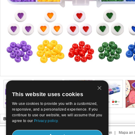
This website uses cookies
We use cookies to provide you with a customized,
responsive, and a personalized experience. If you
continue to use our website, we will assume that you
Bealtaine tú like Chomh maith leis sin
agree to our
Privacy policy.
Maidir Linne
|
Déan teagmháil linn
|
Téarma dúinn
|
Mapa an L