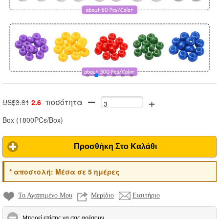
+
ποσότητα
US$3.81
2.6
Box
(
1800PCs/Box
)
Προσθήκη Στο Καλάθι
*
αποστολή:
Μέσα σε 5 ημέρες
Το Αγαπημένο Μου
Μερίδιο
Εισιτήριο
click to collapse contents
Μπορεί επίσης να σας αρέσουν