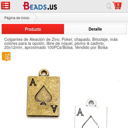
0
Página de inicio
Colgantes de Aleación de Zinc
Producto
Detalle
Colgantes de Aleación de Zinc, Poker, chapado, Bricolaje, más
colores para la opción, libre de níquel, plomo & cadmio,
20x12mm, aproximado 100PCs/Bolsa, Vendido por Bolsa
32