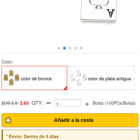
Color:
color de bronce
color de plata antigua
+
QTY:
antiguo
$US 3.9
2.65
Bolsa
(
100PCs/Bolsa
)
Añadir a la cesta
*
Envío:
Dentro de 5 días