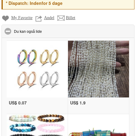
*
Dispatch:
Indenfor 5 dage
My Favorite
Andel
Billet
click to collapse contents
Du kan også lide
US$ 0.07
US$ 1.9