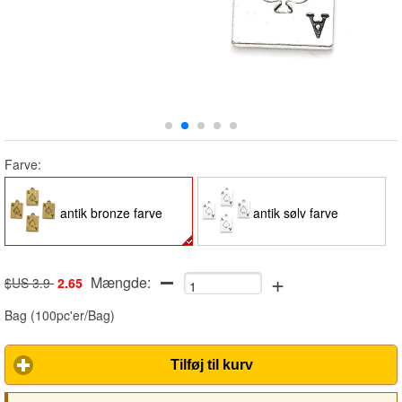
Farve:
antik bronze farve
antik sølv farve
+
Mængde:
$US 3.9
2.65
Bag
(
100pc'er/Bag
)
Tilføj til kurv