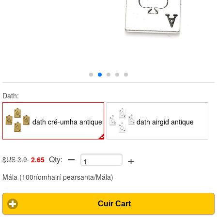
Dath:
dath cré-umha antique
dath airgid antique
+
Qty:
$US 3.9
2.65
Mála
(
100ríomhairí pearsanta/Mála
)
Cuir Cart