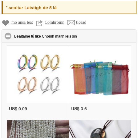
*
seolta:
Laistigh de 5 lá
mo ansa leat
Comhroinn
ticéad
click to collapse contents
Bealtaine tú like Chomh maith leis sin
US$ 0.09
US$ 3.6