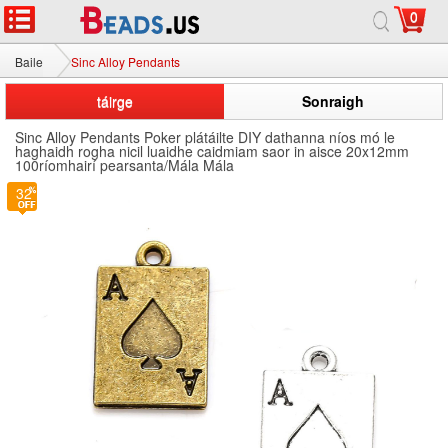
0
Baile
Sinc Alloy Pendants
táirge
Sonraigh
Sinc Alloy Pendants Poker plátáilte DIY dathanna níos mó le
haghaidh rogha nicil luaidhe caidmiam saor in aisce 20x12mm
100ríomhairí pearsanta/Mála Mála
32