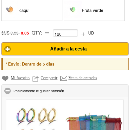
caqui
Fruta verde
+
QTY:
$US 0.08
0.05
UD
Añadir a la cesta
*
Envío:
Dentro de 5 días
Mi favorito
Compartir
Venta de entradas
click to collapse contents
Posiblemente le gustan también