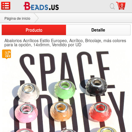
0
Página de inicio
Abalorios Acrílicos Estilo Pandora
Producto
Detalle
Abalorios Acrílicos Estilo Europeo, Acrílico, Bricolaje, más colores
para la opción, 14x9mm, Vendido por UD
32