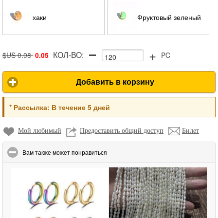
хаки
Фруктовый зеленый
+
КОЛ-ВО:
$US 0.08
0.05
PC
Добавить в корзину
*
Рассылка:
В течение 5 дней
Мой любимый
Предоставить общий доступ
Билет
click to collapse contents
Вам также может понравиться