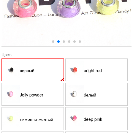
Цвет:
черный
bright red
Jelly powder
белый
лименно-желтый
deep pink