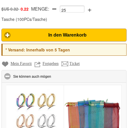
+
MENGE:
mixing
$US 0.32
0.22
Tasche
(
100PCs/Tasche
)
In den Warenkorb
*
Versand:
Innerhalb von 5 Tagen
Mein Favorit
Freigeben
Ticket
click to collapse contents
Sie können auch mögen