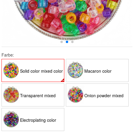
Farbe:
Solid color mixed color
Macaron color
Transparent mixed
Onion powder mixed
color
color
Electroplating color