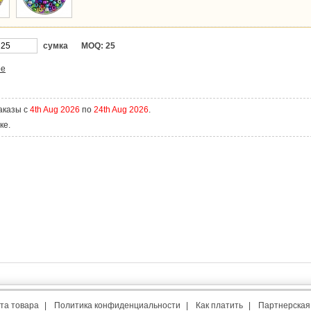
сумка
MOQ:
25
ое
аказы с
4th Aug 2026
по
24th Aug 2026
.
ке.
та товара
|
Политика конфиденциальности
|
Как платить
|
Партнерская