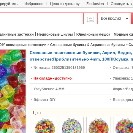
|
|
|
|
трируйтесь
Избранное
Цена за доставку
Zinskosten
Отследить в
Все продукт
агнитные застежки
Нейлоновые шнуры
Ювелирный мешок
Модные о
DIY ювелирные коллекции
>
Смешанные бусины
&
Акриловые бусины
>
См
Смешаные пластиковые бусинки, Акрил, Ведро, 
отверстие:Приблизительно 4mm, 100ПК/сумка, 
№ товара:
2603251350181969
Отправка :
На складе - доступно
Упаковка:
1
Углубление:
4 MM
Форма:
Вед
Эффект:
DIY
Безвредны
Цвет: