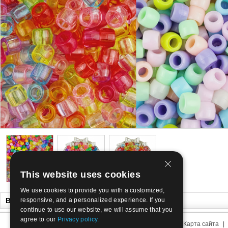
This website uses cookies
We use cookies to provide you with a customized,
Вам так же могут понравиться
responsive, and a personalized experience. If you
continue to use our website, we will assume that you
agree to our
Privacy policy.
О нас
|
Связаться с нами
|
Условия использования
|
Карта сайта
|