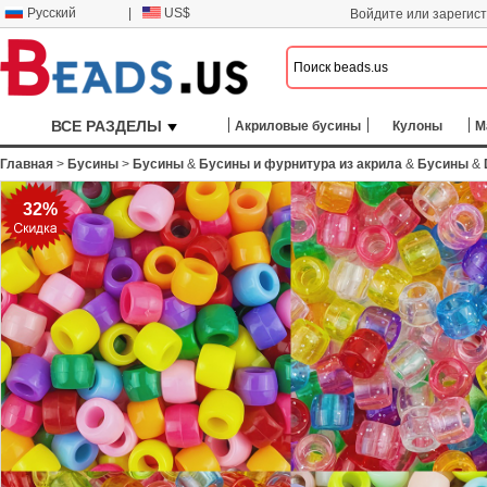
Русский
|
US$
Войдите или зарегис
ВСЕ РАЗДЕЛЫ
Акриловые бусины
Кулоны
М
Главная
>
Бусины
>
Бусины
&
Бусины и фурнитура из акрила
&
Бусины
&
32%