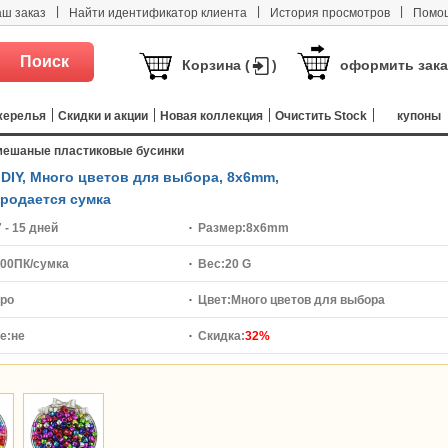
|
|
|
аш заказ
Найти идентификатор клиента
История просмотров
Помо
Корзина (
)
оформить зака
жерелья
Скидки и акции
Новая коллекция
Очистить Stock
купоны
ешаные пластиковые бусинки
DIY, Много цветов для выбора, 8x6mm,
продается сумка
7 - 15 дней
Размер:
8x6mm
00ПК/сумка
Вес:
20 G
ро
Цвет:
Много цветов для выбора
е:
не
Скидка:
32%