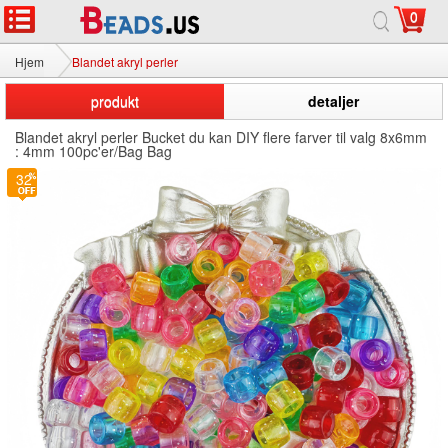
0
Hjem
Blandet akryl perler
produkt
detaljer
Blandet akryl perler Bucket du kan DIY flere farver til valg 8x6mm
: 4mm 100pc'er/Bag Bag
2
32