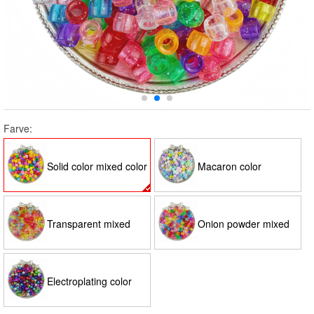
Farve:
Solid color mixed color
Macaron color
Transparent mixed
Onion powder mixed
color
color
Electroplating color