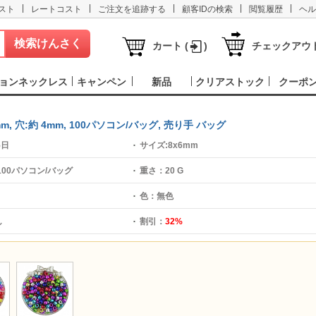
|
|
|
|
|
スト
レートコスト
ご注文を追跡する
顧客IDの検索
閲覧履歴
ヘル
カート (
)
チェックアウ
ョンネックレス
キャンペン
新品
クリアストック
クーポ
mm, 穴:約 4mm, 100パソコン/バッグ, 売り手 バッグ
5日
サイズ:
8x6mm
100パソコン/バッグ
重さ：
20 G
色：
無色
し
割引：
32%