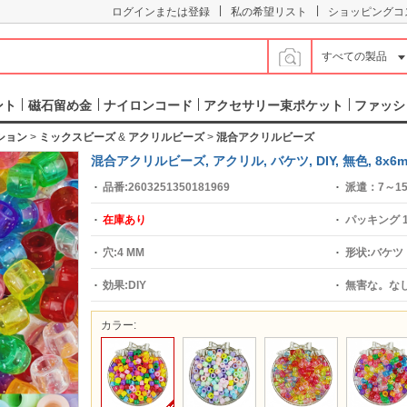
|
|
ログインまたは登録
私の希望リスト
ショッピングコ
すべての製品
ント
磁石留め金
ナイロンコード
アクセサリー束ポケット
ファッシ
クション
>
ミックスビーズ
&
アクリルビーズ
>
混合アクリルビーズ
混合アクリルビーズ, アクリル, バケツ, DIY, 無色, 8x6
品番:
2603251350181969
派遣：
7～1
在庫あり
パッキング
穴:
4 MM
形状:
バケツ
効果:
DIY
無害な。
な
カラー: