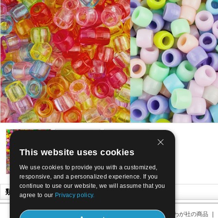
This website uses cookies
We use cookies to provide you with a customized,
responsive, and a personalized experience. If you
continue to use our website, we will assume that you
類似商品
agree to our
Privacy policy.
わが社について
|
わが社の住所
|
わが社の商品
|