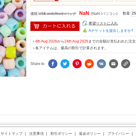
NaN
数量
価格:
US$ undefined /バッグ
(NaN /パソコン)
希望リストに入れ
Aチケットを提出しますか?
4th Aug 2026
から
24th Aug 2026
までの全額が支払われた注文
各アイテムは、最高の割引で計算されます。
Share to:
サイトマップ
|
注意事項
|
割引ポリシー
|
返金ポリシー
|
プライバシー
|