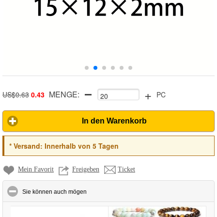
+
MENGE:
US$0.63
0.43
PC
In den Warenkorb
*
Versand:
Innerhalb von 5 Tagen
Mein Favorit
Freigeben
Ticket
click to collapse contents
Sie können auch mögen