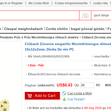
|
|
|
|
ign In or Register
Mo Liosta Wish
Costas loingseoireachta
costas ráta
gach táirge
n
Claspaí maighnéadach
Corda níolón
bagaí póscaí giotán
F
Pendants Prás
&
Prás Micrimhilseogra réiteach Jewelry
>
Ciúbach Zirconia sio
Ciúbach Zirconia siogairlín Micrimhilseogra réiteod
15x12x2mm, Díolta De réir PC
Mír Uimh:
2604041620531969
seachadta :
I Stoc - Fáil
Meáchan:
0
Éifeacht:
DIY,micrea réiteach zirconia
Harmless:
a
ciúbach
US$0.43
Qty:
PC
MO
Praghas:
US$0.63/PC
Cuir Liosta a Wish
Cuir Ticéad?
Ní féidir ach na horduithe atá láníoctha ó
4th Aug 2026
go
24