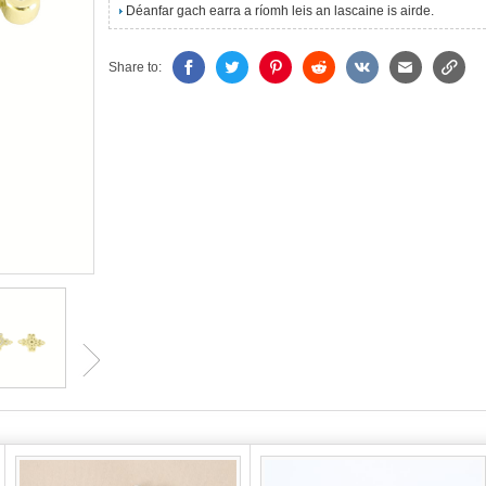
Déanfar gach earra a ríomh leis an lascaine is airde.
Share to: