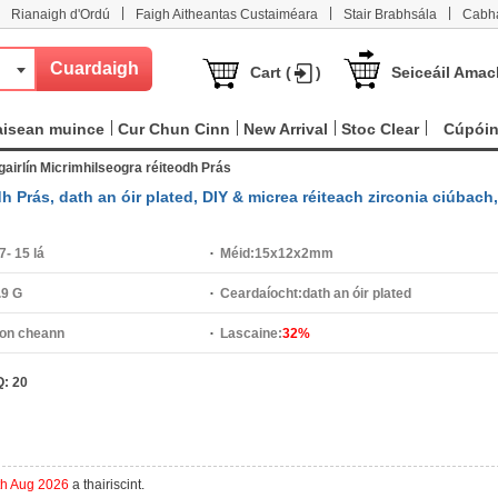
|
|
|
Rianaigh d'Ordú
Faigh Aitheantas Custaiméara
Stair Brabhsála
Cabha
Cart (
)
Seiceáil Amac
aisean muince
Cur Chun Cinn
New Arrival
Stoc Clear
Cúpói
gairlín Micrimhilseogra réiteodh Prás
h Prás, dath an óir plated, DIY & micrea réiteach zirconia ciúbach,
7- 15 lá
Méid:
15x12x2mm
.9 G
Ceardaíocht:
dath an óir plated
on cheann
Lascaine:
32%
Q:
20
th Aug 2026
a thairiscint.