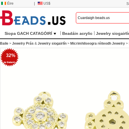
Éire
|
US$
S
Siopa GACH CATAGÓIRÍ
Beadáin acrylic
Jewelry siogairlí
Baile
>
Jewelry Prás
&
Jewelry siogairlín
>
Micrimhilseogra réiteodh Jewelry
>
32%