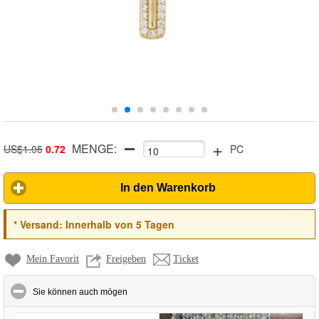
+
MENGE:
US$1.05
0.72
PC
In den Warenkorb
*
Versand:
Innerhalb von 5 Tagen
Mein Favorit
Freigeben
Ticket
click to collapse contents
Sie können auch mögen