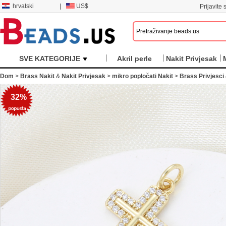
hrvatski
|
US$
Prijavite s
SVE KATEGORIJE
Akril perle
Nakit Privjesak
Dom
>
Brass Nakit
&
Nakit Privjesak
>
mikro popločati Nakit
>
Brass Privjesci
32%