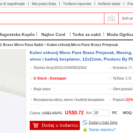
|
|
|
|
e ili registrirajte
Moj popis želja
Troškovi isporuke
troškovi stope
Pra
Svih p
Magnetska Kopče
Najlon Cord
Torbe za nakit
Moda Ogrlic
&
Brass Micro Pave Nakit
>
Kubni cirkonij Micro Pave Brass Privjesak
Kubni cirkonij Micro Pave Brass Privjesak, Mesing, K
olovo i kadmij besplatno, 12x21mm, Prodano By P
Stavka broj:
2511131605022502
Dostava :
7-
U Stock - Dostupan
Težina:
1 G
Boja:
zlato
Obrt:
pozlać
Bezopasna:
nikal, olovo i kadmij besplatno
Popust:
32
US$0.72
Kol:
PC
MOQ
Cijena:
US$1.05/PC
Dodaj u listu želja
Slanje ulaznicu?