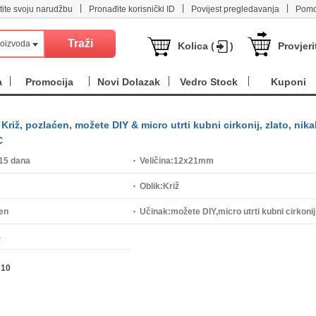
|
|
|
tite svoju narudžbu
Pronađite korisnički ID
Povijest pregledavanja
Pomo
roizvoda
Kolica (
)
Provjeri
a
Promocija
Novi Dolazak
Vedro Stock
Kuponi
riž, pozlaćen, možete DIY & micro utrti kubni cirkonij, zlato, nikal
C
15 dana
Veličina:
12x21mm
Oblik:
Križ
en
Učinak:
možete DIY,micro utrti kubni cirkonij
%
:
10