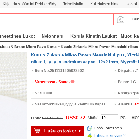
|
|
|
Kirjaudu sisään tai Rekisteröidy
Toivelistalla
Kuljetuksen hinta
korkok
Kaik
neettinen Lukot
Nylonnaru
Koruja Kiristin Laukut
Muoti ka
pukset
&
Brass Micro Pave Korut
>
Kuutio Zirkonia Mikro Paven Messinki riipus
Kuutio Zirkonia Mikro Paven Messinki riipus, Ylittää
nikkeli, lyijy ja kadmium vapaa, 12x21mm, Myymät
Item No:
2511131605022502
Dispatch :
7
Varastossa - Saatavilla
Paino:
1 G
Väri:
kulta
Käsityöt:
pä
Vaaraton:
nikkeli, lyijy ja kadmium vapaa
Alennus:
32
US$0.72
Määrä:
PC
MO
Hinta:
US$1.05/PC
Lisää Toivelistan
Lähetä tukipyyntö?