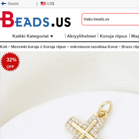
Suomi
|
US$
Kaikki Kategoriat
Akryylihelmet
Koruja riipus
Mag
Koti
>
Messinki koruja
&
Koruja riipus
>
mikrotason tasoittaa Korut
>
Brass rii
32%