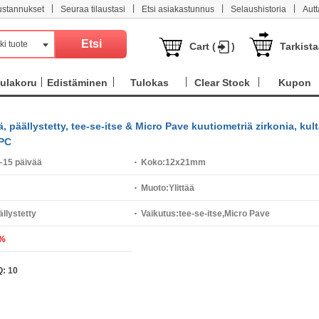
|
|
|
|
ustannukset
Seuraa tilaustasi
Etsi asiakastunnus
Selaushistoria
Aut
ki tuote
Cart (
)
Tarkist
ulakoru
Edistäminen
Tulokas
Clear Stock
Kupon
, päällystetty, tee-se-itse & Micro Pave kuutiometriä zirkonia, kult
 PC
–15 päivää
Koko:
12x21mm
Muoto:
Ylittää
ällystetty
Vaikutus:
tee-se-itse,Micro Pave
%
kuutiometriä zirkonia
Q:
10