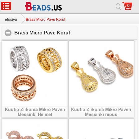
0
Etusivu
|
noin
|
Ota meihin yhteyttä
|
Koko sivusto
© 2026 Linnunrata Korut Ltd. Kaikki oikeudet pidätetään.
Etusivu
Brass Micro Pave Korut
Brass Micro Pave Korut
click to collapse contents
Kuutio Zirkonia Mikro Paven
Kuutio Zirkonia Mikro Paven
Messinki Helmet
Messinki riipus