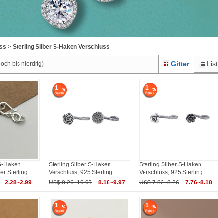
uss
>
Sterling Silber S-Haken Verschluss
Gitter
Lis
och bis nierdrig)
1
1
 S-Haken
Sterling Silber S-Haken
Sterling Silber S-Haken
er Sterling
Verschluss, 925 Sterling
Verschluss, 925 Sterling
2.28~2.99
US$ 8.26~10.07
8.18~9.97
US$ 7.83~8.26
7.76~8.18
1
1