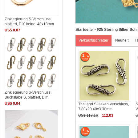
Zinklegierung S-Verschluss,
plattiert, DIY, keine, 40x18mm
Startseite
>
925 Sterling Silber Sc
US$ 0.07
Verkauftsschlager
Neuheit
H
1
Zinklegierung S-Verschluss,
Buchstabe S, plattiert, DIY
US$ 0.04
Thailand S-Haken Verschluss,
S
7.80x20.40x3.30mm,
V
US$ 113.16
112.03
U
1