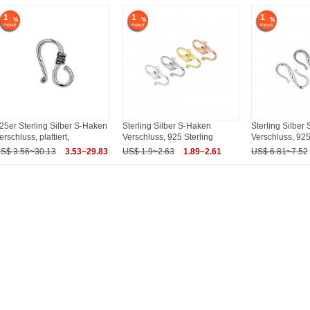
1
1
1
25er Sterling Silber S-Haken
Sterling Silber S-Haken
Sterling Silber
erschluss, plattiert,
Verschluss, 925 Sterling
Verschluss, 925
S$ 3.56~30.13
3.53~29.83
US$ 1.9~2.63
1.89~2.61
US$ 6.81~7.52