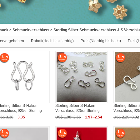
hmuck
>
Schmuckverschluss
>
Sterling Silber Schmuckverschluss
&
S Verschl
ervorgehoben
Rabatt(Hoch bis nierdrig)
Preis(Nierdrig bis hoch)
Preis(H
1
1
1
terling Silber S-Haken
Sterling Silber S-Haken
Sterling Silber
erschluss, 925er Sterling
Verschluss, 925er Sterling
Verschluss, 925
S$ 3.38
3.35
US$ 1.98~2.56
1.97~2.54
US$ 2.29~3.02
1
1
1