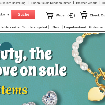
|
|
|
n Sie Ihre Bestellung
Finden Sie die Kundennummer
Browser-Verlauf
Hi
ukte
Wagen (
)
Check Ou
e Halskette
Sonderangebot
Neu
Lagerbestand
Gutschei