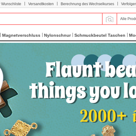
|
|
|
r Wunschliste
Versandtkosten
Berechnung des Wechselkurses
Verfolge
Alle Prod
Magnetverschluss
Nylonschnur
Schmuckbeutel Taschen
Mod