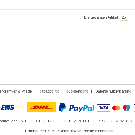
Die gesamten Artikel :
25
rksamkeit & Pflege
|
Rabattpolitik
|
Rücksendung
|
Datenschutzerklärung
oduct Tags:
A
B
C
D
E
F
G
H
I
J
K
L
M
N
O
P
Q
R
S
T
U
V
W
X
Y
Urheberrecht © 2026Beads.usAlle Rechte vorbehalten.