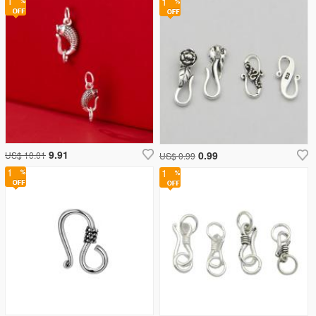
1
1
9.91
0.99
US$ 10.01
US$ 0.99
1
1