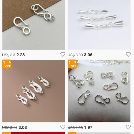
2.28
3.06
US$ 2.3
US$ 3.09
1
1
3.08
1.97
US$ 3.11
US$ 1.98