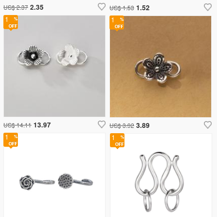
2.35
1.52
US$ 2.37
US$ 1.53
1
1
13.97
3.89
US$ 14.11
US$ 3.92
1
1