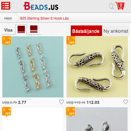
0
Hem
925 Sterling Silver S Hook Lås
Visa
Bästsäljande
Ny ankomst
1
1
2.77
112.03
US$ 2.79
US$ 113.16
1
1