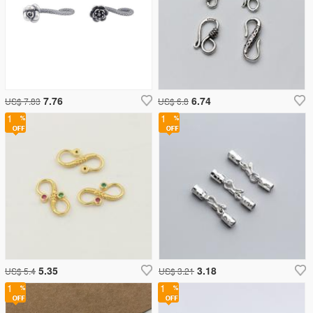
7.76
6.74
US$ 7.83
US$ 6.8
1
1
5.35
3.18
US$ 5.4
US$ 3.21
1
1