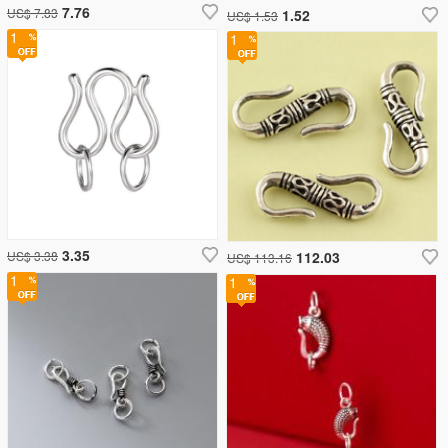
7.76
US$ 7.83
1.52
US$ 1.53
1
1
3.35
US$ 3.38
112.03
US$ 113.16
1
1