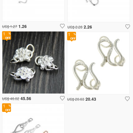
1.26
US$ 1.27
2.26
US$ 2.28
1
1
45.56
US$ 46.02
20.43
US$ 20.63
1