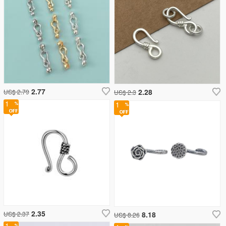
2.77
2.28
US$ 2.79
US$ 2.3
1
1
2.35
US$ 2.37
8.18
US$ 8.26
1