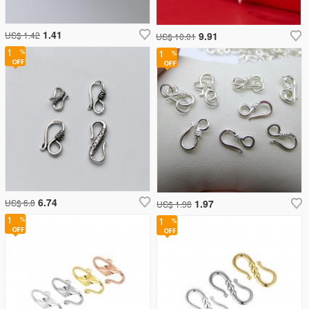
1.41
US$ 1.42
9.91
US$ 10.01
1
1
6.74
US$ 6.8
1.97
US$ 1.98
1
1