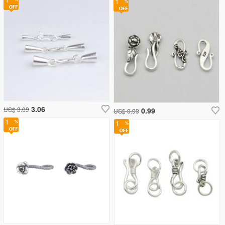
1
3.06
US$ 3.09
0.99
US$ 0.99
1
1