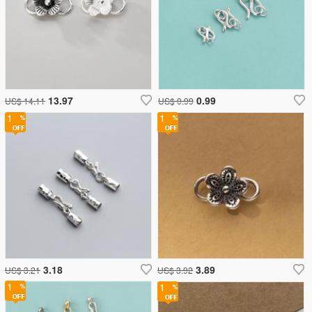
13.97
0.99
US$ 14.11
US$ 0.99
1
1
3.18
3.89
US$ 3.21
US$ 3.92
1
1