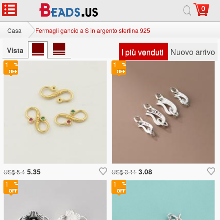
0
Casa
Fermagli gancio a S in argento sterlina 925
Vista
I più venduti
Nuovo arrivo
1
1
5.35
3.08
US$ 5.4
US$ 3.11
1
1