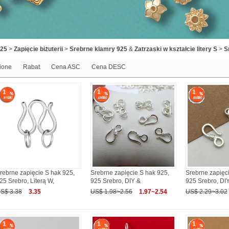
925
>
Zapięcie biżuterii
>
Srebrne klamry 925
&
Zatrzaski w kształcie litery S
>
S
ione
Rabat
Cena ASC
Cena DESC
1
1
1
rebrne zapięcie S hak 925,
Srebrne zapięcie S hak 925,
Srebrne zapięc
25 Srebro, Literą W,
925 Srebro, DIY &
925 Srebro, DI
S$ 3.38
3.35
US$ 1.98~2.56
1.97~2.54
US$ 2.29~3.02
1
1
1