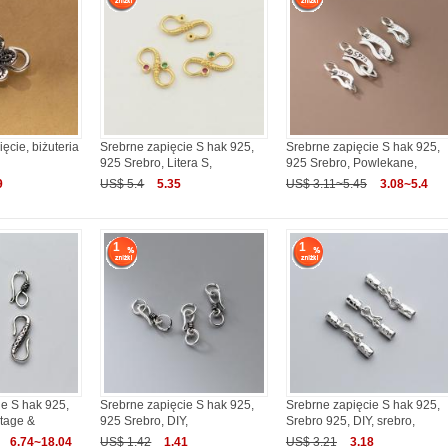
ęcie, biżuteria
Srebrne zapięcie S hak 925,
Srebrne zapięcie S hak 925,
925 Srebro, Litera S,
925 Srebro, Powlekane,
9
US$ 5.4
5.35
US$ 3.11~5.45
3.08~5.4
1
1
ie S hak 925,
Srebrne zapięcie S hak 925,
Srebrne zapięcie S hak 925,
ntage &
925 Srebro, DIY,
Srebro 925, DIY, srebro,
6.74~18.04
US$ 1.42
1.41
US$ 3.21
3.18