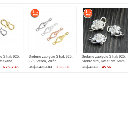
1
1
ie S hak 925,
Srebrne zapięcie S hak 925,
Srebrne zapięcie S hak 925,
wlekane,
925 Srebro, Wzór
Srebro 925, Kwiat, 9x16mm,
6.75~7.45
US$ 3.42~3.83
3.39~3.8
US$ 46.02
45.56