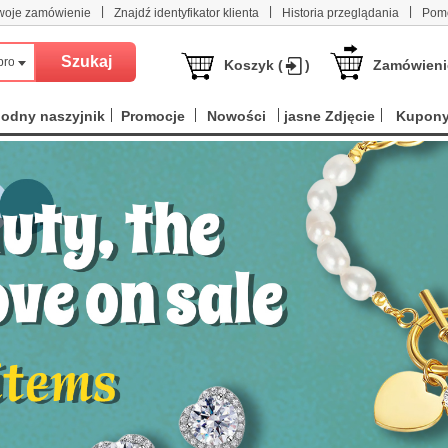
|
|
|
woje zamówienie
Znajdź identyfikator klienta
Historia przeglądania
Pom
produktów
Koszyk (
)
Zamówieni
odny naszyjnik
Promocje
Nowości
jasne Zdjęcie
Kupon