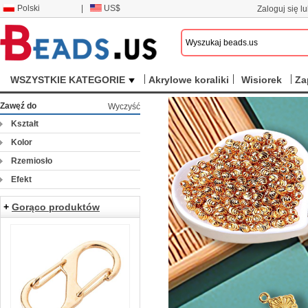
Polski
|
US$
Zaloguj się lu
WSZYSTKIE KATEGORIE
Akrylowe koraliki
Wisiorek
Za
Zawęź do
Wyczyść
Kształt
Kolor
Rzemiosło
Efekt
+
Gorąco produktów