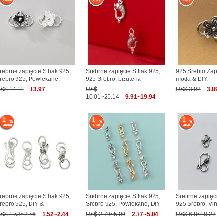
rebrne zapięcie S hak 925,
Srebrne zapięcie S hak 925,
925 Srebro Zapi
rebro 925, Powlekane,
925 Srebro, biżuteria
moda & DIY,
S$ 14.11
13.97
US$
US$ 3.92
3.8
10.01~20.14
9.91~19.94
1
1
1
rebrne zapięcie S hak 925,
Srebrne zapięcie S hak 925,
Srebrne zapięc
rebro 925, DIY &
Srebro 925, Powlekane, DIY
925 Srebro, Vi
S$ 1.53~2.46
1.52~2.44
US$ 2.79~5.09
2.77~5.04
US$ 6.8~18.22