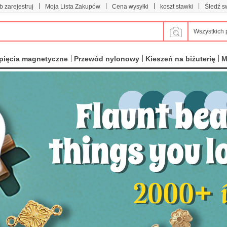
|
|
|
|
b zarejestruj
Moja Lista Zakupów
Cena wysyłki
koszt stawki
Śledź s
Wszystkich 
pięcia magnetyczne
Przewód nylonowy
Kieszeń na biżuterię
M