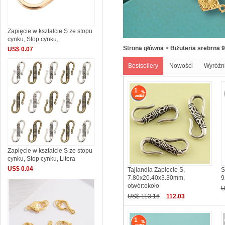
Zapięcie w kształcie S ze stopu
cynku, Stop cynku,
Strona główna
>
Biżuteria srebrna 
US$ 0.07
Bestsellery
Nowości
Wyróżn
1
Zapięcie w kształcie S ze stopu
cynku, Stop cynku, Litera
US$ 0.04
Tajlandia Zapięcie S,
S
7.80x20.40x3.30mm,
9
otwór:około
U
US$ 113.16
112.03
1