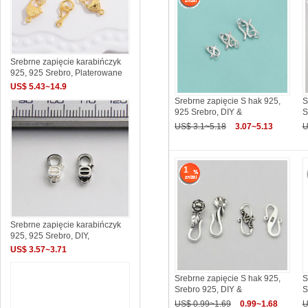
Srebrne zapięcie karabińczyk
925, 925 Srebro, Platerowane
US$ 5.43~14.9
Srebrne zapięcie S hak 925,
S
925 Srebro, DIY &
S
US$ 3.1~5.18
3.07~5.13
U
1
Srebrne zapięcie karabińczyk
925, 925 Srebro, DIY,
US$ 3.57~3.71
Srebrne zapięcie S hak 925,
S
Srebro 925, DIY &
S
US$ 0.99~1.69
0.99~1.68
U