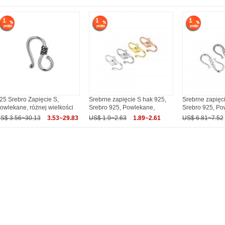
1
1
1
25 Srebro Zapięcie S,
Srebrne zapięcie S hak 925,
Srebrne zapięc
owlekane, różnej wielkości
Srebro 925, Powlekane,
Srebro 925, Po
S$ 3.56~30.13
3.53~29.83
US$ 1.9~2.63
1.89~2.61
US$ 6.81~7.52