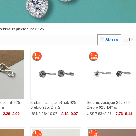
rebrne zapięcie S hak 925
Siatka
Lis
1
1
ie S hak 925,
Srebrne zapięcie S hak 925,
Srebrne zapięcie S hak 925,
Y &
Srebro 925, DIY &
Srebro 925, DIY &
2.28~2.99
US$ 8.26~10.07
8.18~9.97
US$ 7.83~8.26
7.76~8.18
1
1