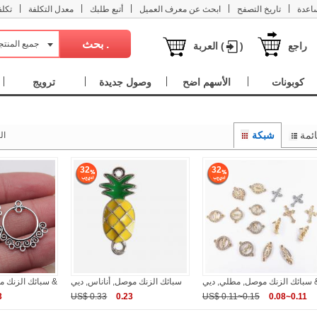
|
|
|
|
|
اعدة
تاريخ التصفح
ابحث عن معرف العميل
أتبع طلبك
معدل التكلفة
تكل
جميع المنت
راجع
)
العربة (
كوبونات
الأسهم اضح
وصول جديدة
ترويج
ئمة
شبكة
ال
32
32
 موصل, مطلي, ديي &
سبائك الزنك موصل, أناناس, ديي
سبائك الزنك موصل, مطلي, ديي &
3
US$ 0.33
0.23
US$ 0.11~0.15
0.08~0.11