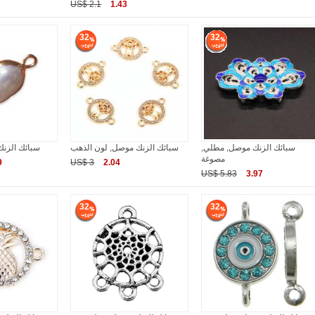
US$ 2.1
1.43
32
32
سبائك الزنك موصل, مطلي,
سبائك الزنك موصل, لون الذهب
سبائك الزنك
مصوغة
9
US$ 3
2.04
US$ 5.83
3.97
32
32