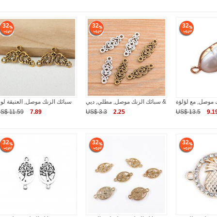
32
32
32
 موصل, مع لؤلؤة
سبائك الزنك موصل, مطلي, ديي &
سبائك الزنك موصل, العتيقة لو
S$ 11.59
7.89
US$ 3.3
2.25
US$ 13.5
9.1
32
32
32