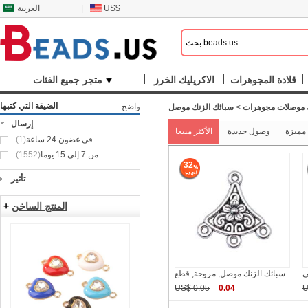
US$
|
العربية
قلادة المجوهرات
الاكريليك الخرز
متجر جميع الفئات
الضيقة التي كتبها
واضح
ك موصلات مجوهرات
>
سبائك الزنك موصل
إرسال
مميزة
وصول جديدة
الأكثر مبيعا
في غضون 24 ساعة
(1)
من 7 إلى 15 يوما
(1552)
32
تأثير
المنتج الساخن
+
سبائك الزنك موصل, مروحة, قطع
US$ 0.05
0.04
U