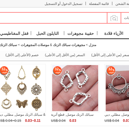
|
|
فة الشحن
قائمة المفضلة
تسجيل الدخول أو التسجيل
جات
الأزياء قلادة
حقيبة مجوهرات
النايلون الحبل
قفل المغناطيسي
منزل
>
مجوهرات سبائك الزنك
&
موصلات المجوهرات
>
سبائك الزن
سعر (من الأعلى إلى الأقل)
السعر (من الأقل إلى الأعلى)
خصم (الأعلى إلى الأقل)
32
32
32
سبائك الزنك موصل, قطع أثرية
سبائك الزنك موصل, مطلي, ديي &
S$ 0.04~0.15
0.03~0.11
US$ 0.04
0.03
US$ 0.04
0.0