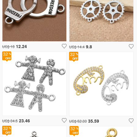
12.24
9.8
US$ 18
US$ 14.4
32
32
23.46
35.59
US$ 34.5
US$ 52.33
32
32