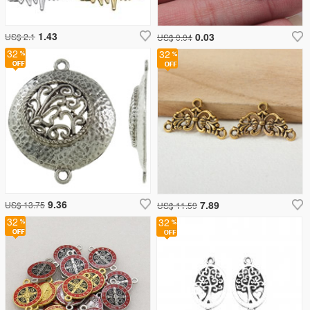
1.43
0.03
US$ 2.1
US$ 0.04
32
32
9.36
7.89
US$ 13.75
US$ 11.59
32
32