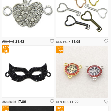
21.42
11.05
US$ 31.5
US$ 16.25
32
32
17.86
11.22
US$ 26.25
US$ 16.5
32
32