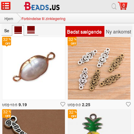
0
Hjem
Forbindelse til zinklegering
Se
Bedst sælgende
Ny ankomst
32
32
9.19
2.25
US$ 13.5
US$ 3.3
32
32