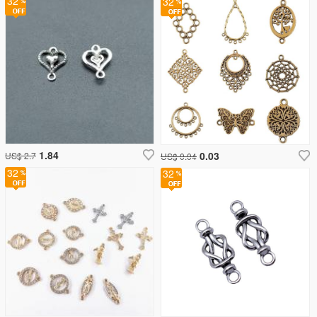
32
32
1.84
0.03
US$ 2.7
US$ 0.04
32
32