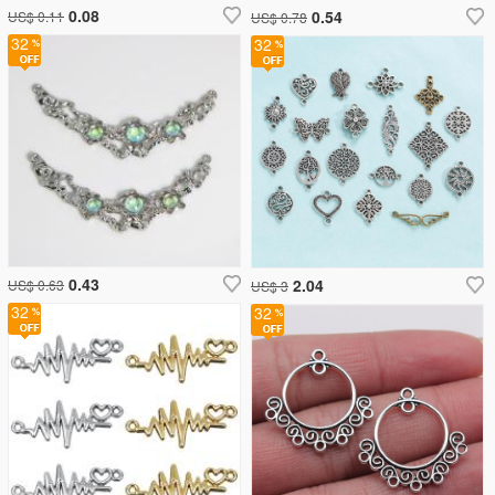
0.08
0.54
US$ 0.11
US$ 0.78
32
32
0.43
2.04
US$ 0.63
US$ 3
32
32