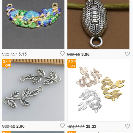
5.15
3.06
US$ 7.57
US$ 4.5
32
32
2.86
38.32
US$ 4.2
US$ 56.35