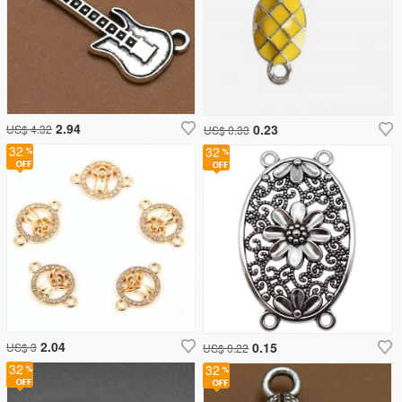
2.94
0.23
US$ 4.32
US$ 0.33
32
32
2.04
0.15
US$ 3
US$ 0.22
32
32