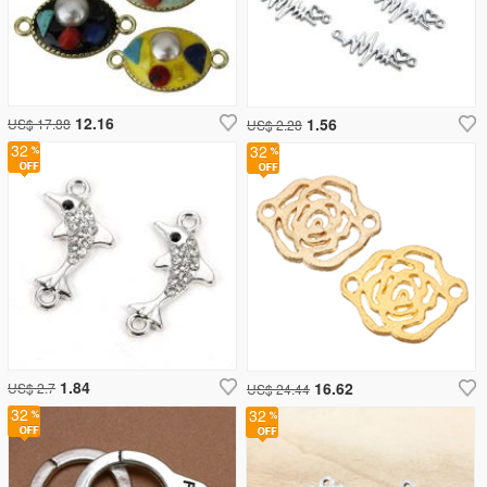
12.16
1.56
US$ 17.88
US$ 2.28
32
32
1.84
16.62
US$ 2.7
US$ 24.44
32
32