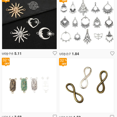
5.11
1.84
US$ 7.5
US$ 2.7
32
32
3.68
1.52
US$ 5.4