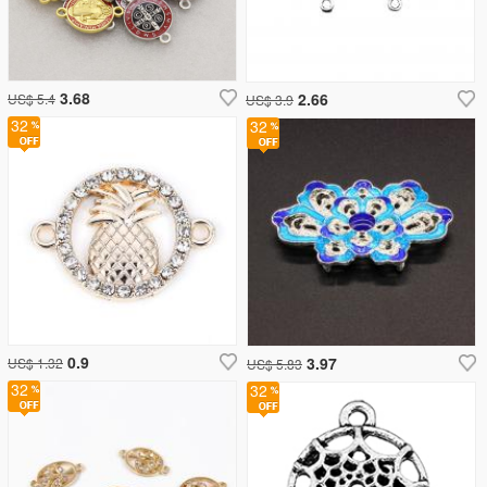
3.68
2.66
US$ 5.4
US$ 3.9
32
32
0.9
3.97
US$ 1.32
US$ 5.83
32
32