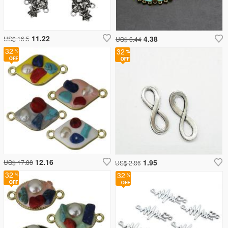
11.22
4.38
US$ 16.5
US$ 6.44
32
32
12.16
1.95
US$ 17.88
US$ 2.86
32
32