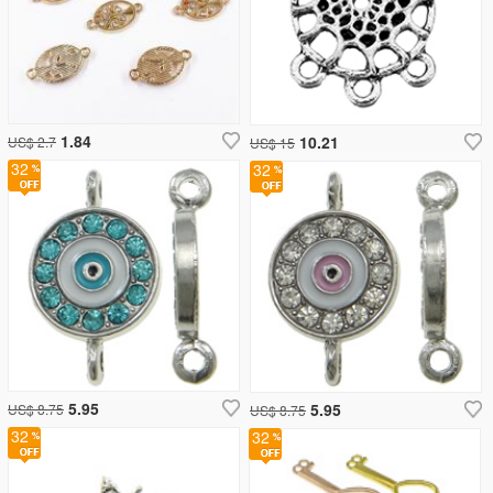
1.84
10.21
US$ 2.7
US$ 15
32
32
5.95
5.95
US$ 8.75
US$ 8.75
32
32