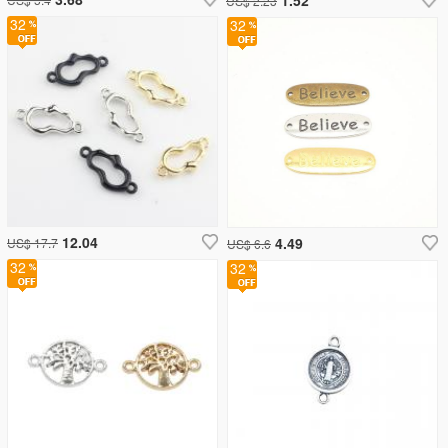
US$ 2.23
32
32
12.04
4.49
US$ 17.7
US$ 6.6
32
32