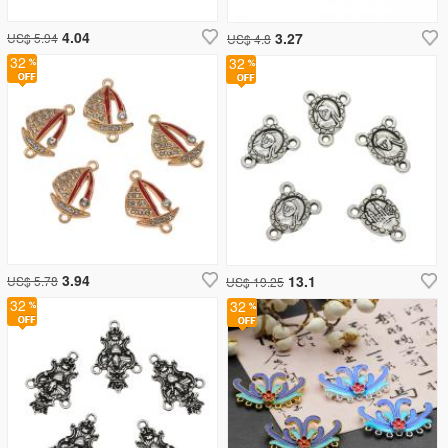
4.04
3.27
US$ 5.94
US$ 4.8
32
32
3.94
13.1
US$ 5.78
US$ 19.25
32
32