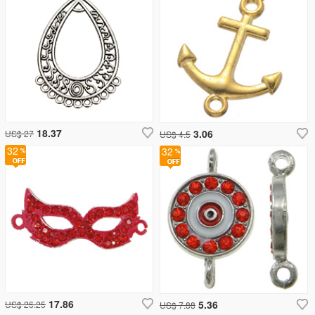
18.37
3.06
US$ 27
US$ 4.5
32
32
17.86
5.36
US$ 26.25
US$ 7.88