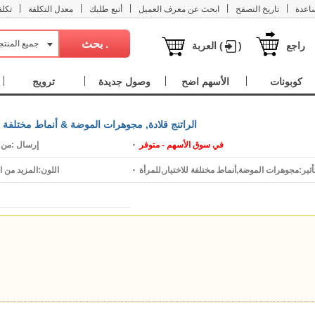
|
|
|
|
|
اعدة
تاريخ التصفح
ابحث عن معرف العميل
أتبع طلبك
معدل التكلفة
تكل
جميع المنت
راجع
)
العربة (
كوبونات
الأسهم اضح
وصول جديدة
ترويج
الراتنج قلادة, مجوهرات الموضة & أنماط مختلفة للاخ
في سوق الأسهم - متوفر
إرسال :
من 7 إلى 15 يو
أثير:
مجوهرات الموضة,أنماط مختلفة للاختيار,للمرأة
اللون:
المزيد من ال