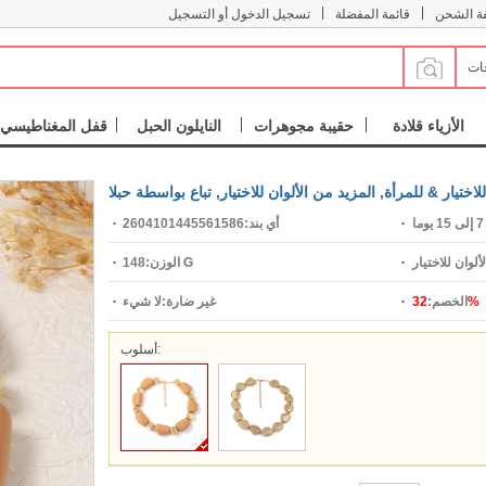
|
|
فة الشحن
قائمة المفضلة
تسجيل الدخول أو التسجيل
جات
الأزياء قلادة
حقيبة مجوهرات
النايلون الحبل
قفل المغناطيسي
تيار & للمرأة, المزيد من الألوان للاختيار, تباع بواسطة حبلا
ما
أي بند:
2604101445561586
ألوان للاختيار
148 G
الوزن:
32%
الخصم:
غير ضارة:
لا شيء
أسلوب: