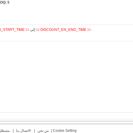
OQ:
5
.
٪٪ DISCOUNT_EN_END_TIME ٪٪
إلى
N_START_TIME ٪٪
Cookie Setting
|
من نحن
|
الاتصال بنا
|
مصطلح 