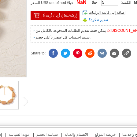
NaN
M
الكمية:
حبلا
US$ undefined /حبلا
السعر:
اضافة إلى قائمة الرغبات
تقديم تذكرة؟
٪٪ DISCOUNT_E
يمكن فقط تقديم الطلبات المدفوعة بالكامل من
سيتم احتساب كل عنصر بأعلى خصم.
Share to:
واحد منا
|
خريطة الموقع
|
الاهتمام والعناية
|
سياسة الخصم
|
عودة السياسة
|
إش