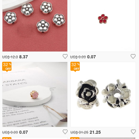
8.37
0.07
US$ 12.3
US$ 0.09
32
32
0.07
21.25
US$ 0.09
US$ 31.25