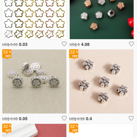
0.03
4.08
US$ 0.03
US$ 6
32
32
0.05
0.4
US$ 0.08
US$ 0.58
32
32