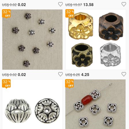
0.02
13.58
US$ 0.02
US$ 19.97
32
32
0.02
4.25
US$ 0.02
US$ 6.25
32
32