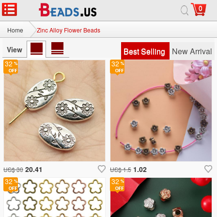
0
Home
Zinc Alloy Flower Beads
View
Best Selling
New Arrival
32
32
20.41
1.02
US$ 30
US$ 1.5
32
32