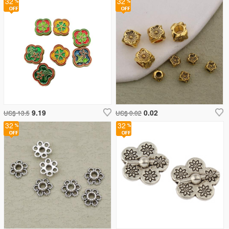
32
32
9.19
0.02
US$ 13.5
US$ 0.02
32
32