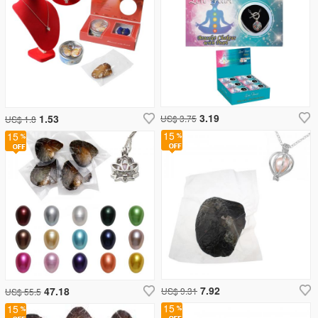
3.19
1.53
US$ 3.75
US$ 1.8
15
15
7.92
47.18
US$ 9.31
US$ 55.5
15
15