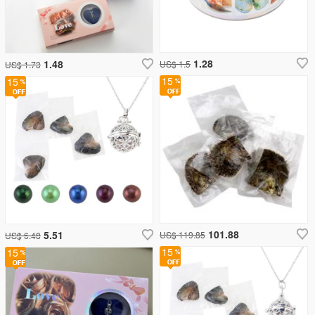
1.28
1.48
US$ 1.5
US$ 1.73
15
15
101.88
5.51
US$ 119.85
US$ 6.48
15
15