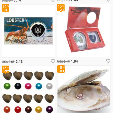
US$ 8.4
15
15
1.84
2.43
US$ 2.16
US$ 2.85
15
15