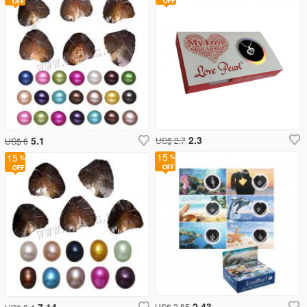
2.3
5.1
US$ 2.7
US$ 6
15
15
2.43
7.14
US$ 2.85