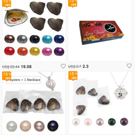
15
15
2.3
19.08
US$ 2.7
US$ 22.44
15
15