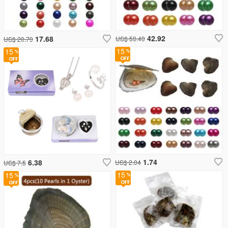
42.92
17.68
US$ 50.49
US$ 20.79
15
15
1.74
6.38
US$ 2.04
US$ 7.5
15
15