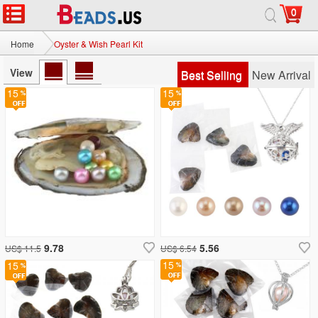
0
Home
Oyster & Wish Pearl Kit
View
Best Selling
New Arrival
15
15
9.78
5.56
US$ 11.5
US$ 6.54
15
15