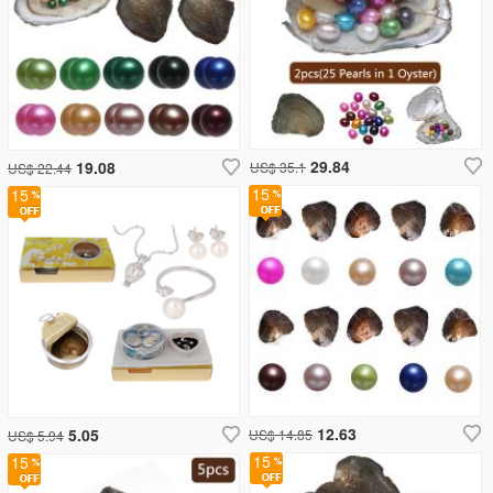
29.84
19.08
US$ 35.1
US$ 22.44
15
15
12.63
5.05
US$ 14.85
US$ 5.94
15
15