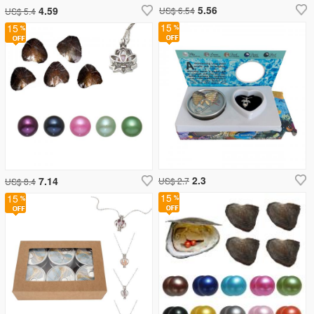
5.56
4.59
US$ 6.54
US$ 5.4
15
15
2.3
7.14
US$ 2.7
US$ 8.4
15
15