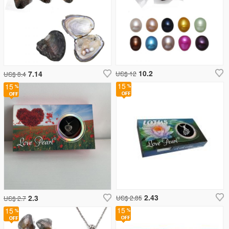
10.2
7.14
US$ 12
US$ 8.4
15
15
2.43
2.3
US$ 2.85
US$ 2.7
15
15