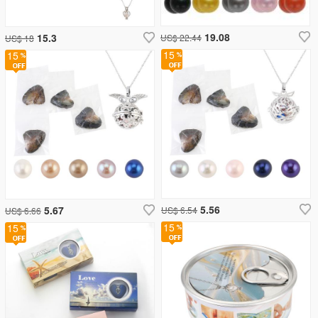
19.08
15.3
US$ 22.44
US$ 18
15
15
5.56
5.67
US$ 6.54
US$ 6.66
15
15