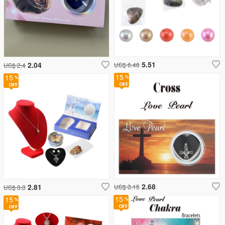
5.51
2.04
US$ 6.48
US$ 2.4
15
15
2.68
2.81
US$ 3.15
US$ 3.3
15
15