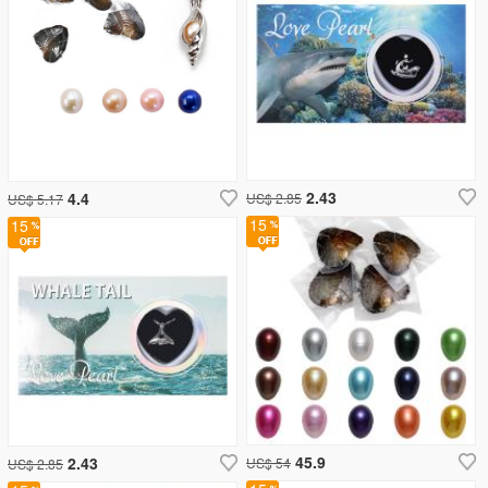
2.43
4.4
US$ 2.85
US$ 5.17
15
15
45.9
2.43
US$ 54
US$ 2.85