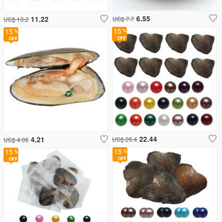
6.55
11.22
US$ 7.7
US$ 13.2
15
15
22.44
4.21
US$ 26.4
US$ 4.95
15
15