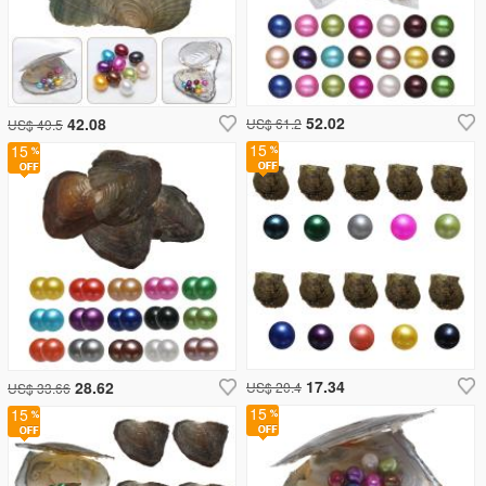
52.02
42.08
US$ 61.2
US$ 49.5
15
15
17.34
28.62
US$ 20.4
US$ 33.66
15
15