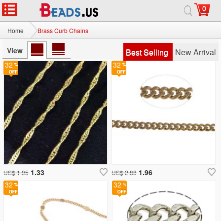
0
Home
Brass Curb Chains
View
Best Selling
New Arrival
32
32
1.33
1.96
US$ 1.95
US$ 2.88
32
32