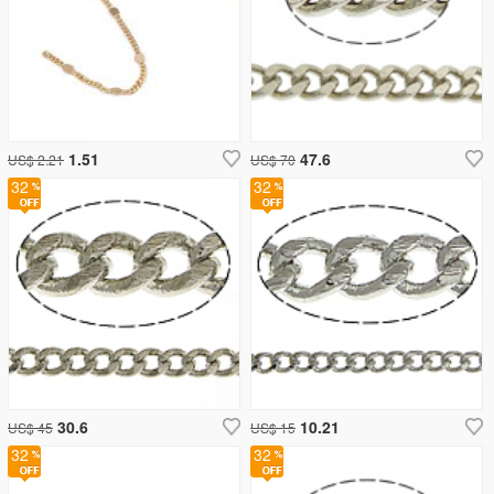
1.51
47.6
US$ 2.21
US$ 70
32
32
30.6
10.21
US$ 45
US$ 15
32
32