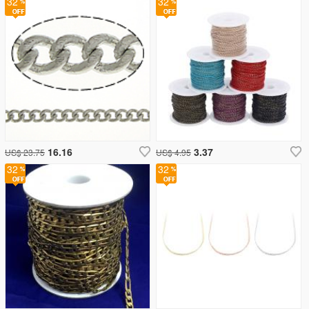
32
32
16.16
3.37
US$ 23.75
US$ 4.95
32
32