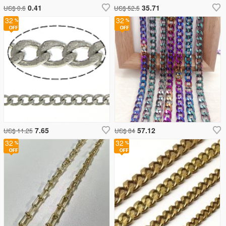
0.41
35.71
US$ 0.6
US$ 52.5
32
32
7.65
57.12
US$ 11.25
US$ 84
32
32