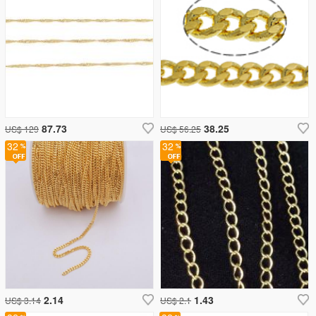
87.73
38.25
US$ 129
US$ 56.25
32
32
2.14
1.43
US$ 3.14
US$ 2.1