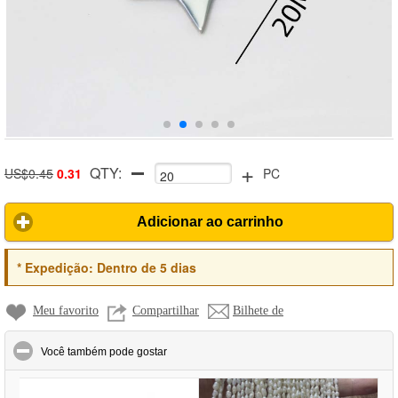
+
QTY:
US$0.45
0.31
PC
Adicionar ao carrinho
*
Expedição:
Dentro de 5 dias
Meu favorito
Compartilhar
Bilhete de
click to collapse contents
Você também pode gostar