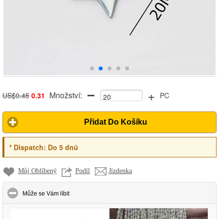
+
Množství:
US$0.45
0.31
PC
Přidat Do Košíku
*
Dispatch:
Do 5 dnů
Můj Oblíbený
Podíl
Jízdenka
click to collapse contents
Může se Vám líbit