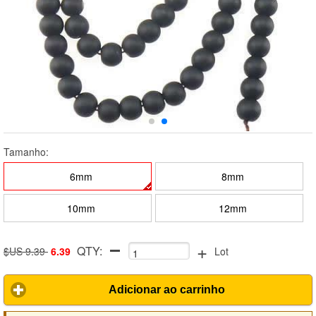
Tamanho:
6mm
8mm
10mm
12mm
+
QTY:
$US 9.39
6.39
Lot
Adicionar ao carrinho