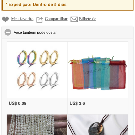
*
Expedição:
Dentro de 5 dias
Meu favorito
Compartilhar
Bilhete de
click to collapse contents
Você também pode gostar
US$ 0.09
US$ 3.6