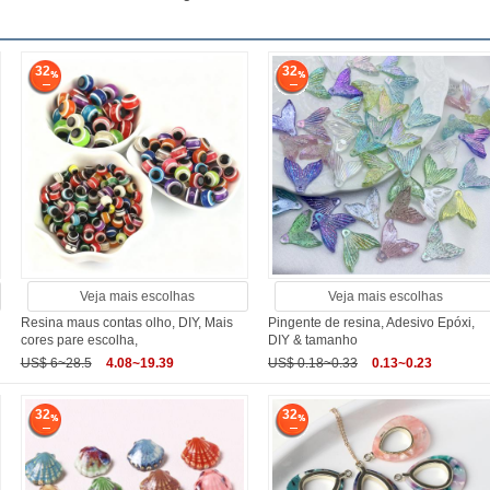
32
32
Veja mais escolhas
Veja mais escolhas
Resina maus contas olho, DIY, Mais
Pingente de resina, Adesivo Epóxi,
cores pare escolha,
DIY & tamanho
US$ 6~28.5
4.08~19.39
US$ 0.18~0.33
0.13~0.23
32
32