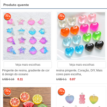
Produto quente
32
32
Veja mais escolhas
Veja mais escolhas
Pingente de resina, gradiente de cor
resina pingente, Coração, DIY, Mais
& design do oceano
cores pare escolha,
US$ 0.16
0.11
US$ 0.1
0.07
32
32