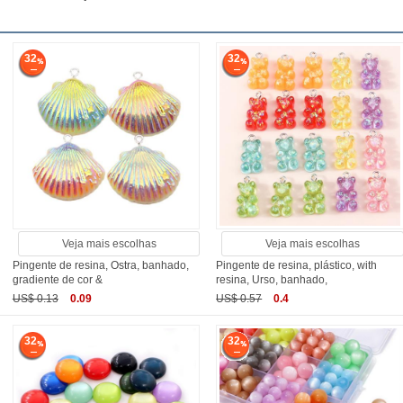
32
32
Veja mais escolhas
Veja mais escolhas
Pingente de resina, Ostra, banhado,
Pingente de resina, plástico, with
gradiente de cor &
resina, Urso, banhado,
US$ 0.13
0.09
US$ 0.57
0.4
32
32