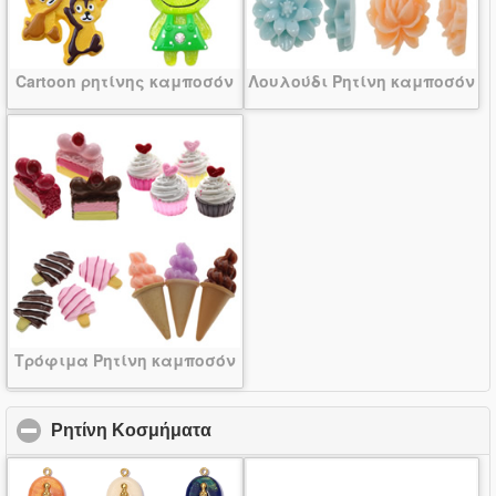
Cartoon ρητίνης καμποσόν
Λουλούδι Ρητίνη καμποσόν
Τρόφιμα Ρητίνη καμποσόν
Ρητίνη Κοσμήματα
click to collapse contents