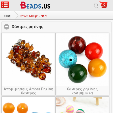
0
σπίτι
|
σχετικά με
|
Επικοινωνήστε μαζί μας
|
Πλήρης ιστοσελίδας
© 2026 Γαλαξίας Κόσμημα Ltd. Όλα τα δικαιώματα διατηρούνται.
σπίτι
Ρητίνη Κοσμήματα
Χάντρες ρητίνης
click to collapse contents
Απομιμήσεις Amber Ρητίνη
Χάντρες ρητίνης
Χάντρες
κοσμήματα