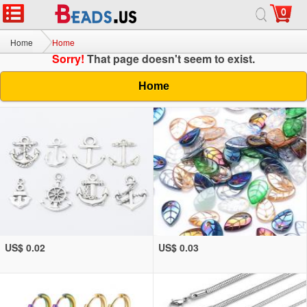
0
Home
Home
Sorry!
That page doesn't seem to exist.
Home
US$ 0.02
US$ 0.03