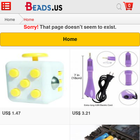
0
Home
Home
Sorry!
That page doesn't seem to exist.
Home
US$ 1.47
US$ 3.21