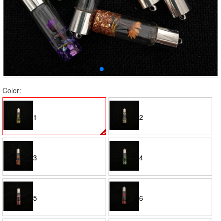
Color:
1
2
3
4
5
6