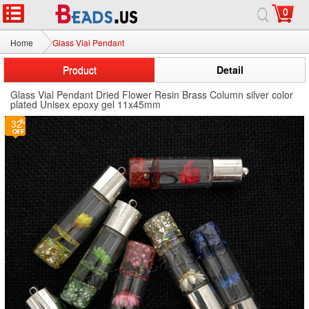
0
Home
Glass Vial Pendant
Product
Detail
Glass Vial Pendant Dried Flower Resin Brass Column silver color
plated Unisex epoxy gel 11x45mm
32