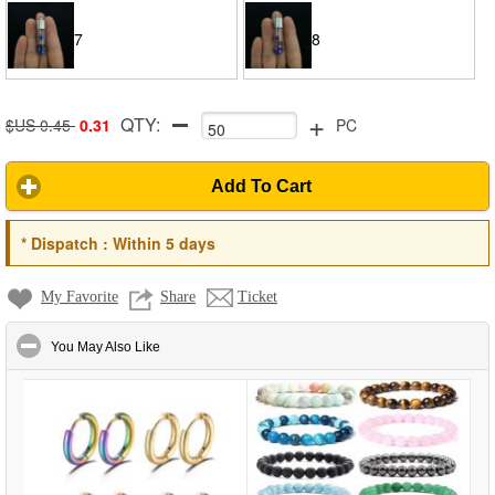
7
8
+
QTY:
$US 0.45
0.31
PC
Add To Cart
*
Dispatch :
Within 5 days
My Favorite
Share
Ticket
click to collapse contents
You May Also Like