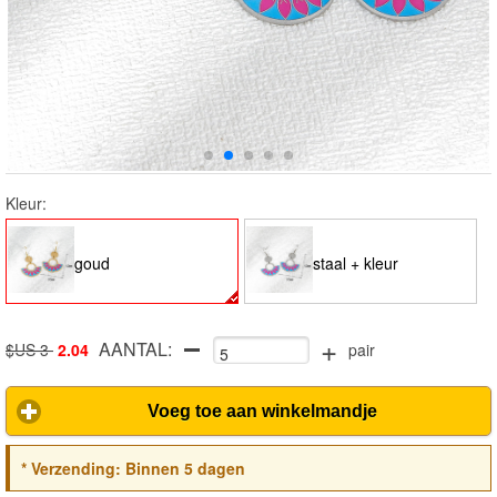
Kleur:
goud
staal + kleur
+
AANTAL:
$US 3
2.04
pair
Voeg toe aan winkelmandje
*
Verzending:
Binnen 5 dagen