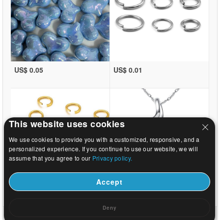
US$ 0.05
US$ 0.01
This website uses cookies
We use cookies to provide you with a customized, responsive, and a
personalized experience. If you continue to use our website, we will
assume that you agree to our
Privacy policy.
Accept
US$ 0.01
US$ 1.46
Deny
Huis
|
Over
|
Neem contact met ons op
|
Volledige Site
© 2026 Melkweg sieraden Ltd. Alle rechten voorbehouden.