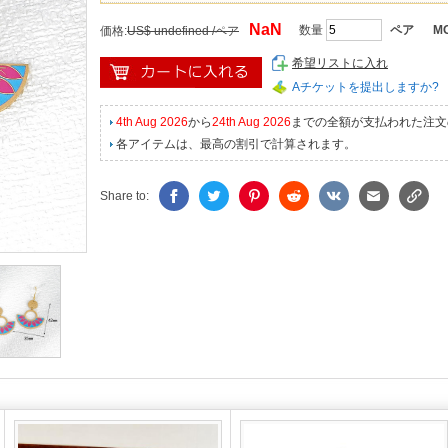
NaN
数量
ペア
MO
価格:
US$ undefined /ペア
希望リストに入れ
Aチケットを提出しますか?
4th Aug 2026
から
24th Aug 2026
までの全額が支払われた注文
各アイテムは、最高の割引で計算されます。
Share to: