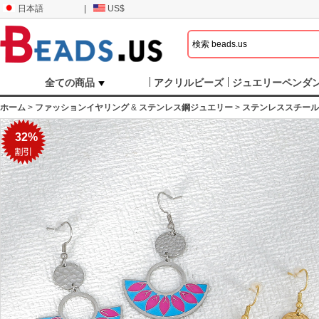
日本語
|
US$
全ての商品
アクリルビーズ
ジュエリーペンダ
ホーム
>
ファッションイヤリング
&
ステンレス鋼ジュエリー
>
ステンレススチール
32%