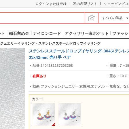
|
|
ログインまたは登録
私の希望リスト
ショッピングコ
すべての製品
ント
磁石留め金
ナイロンコード
アクセサリー束ポケット
ファッシ
ジュエリーイヤリング
>
ステンレススチールドロップイヤリング
ステンレススチールドロップイヤリング, 304ステンレスス
35x42mm, 売り手 ペア
品番:
2404181137203268
派遣：
7～1
在庫あり
重さ：
10 G
効果:
ファッションジュエリー,女性用,エナメル
無害な。
な
カラー: