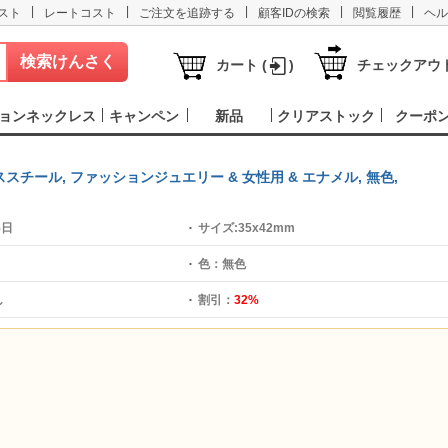
|
|
|
|
|
スト
レートコスト
ご注文を追跡する
顧客IDの検索
閲覧履歴
ヘル
カート (
)
チェックアウ
ョンネックレス
キャンペン
新品
クリアストック
クーポ
チール, ファッションジュエリー & 女性用 & エナメル, 無色,
5日
サイズ:
35x42mm
色：
無色
し
割引：
32%